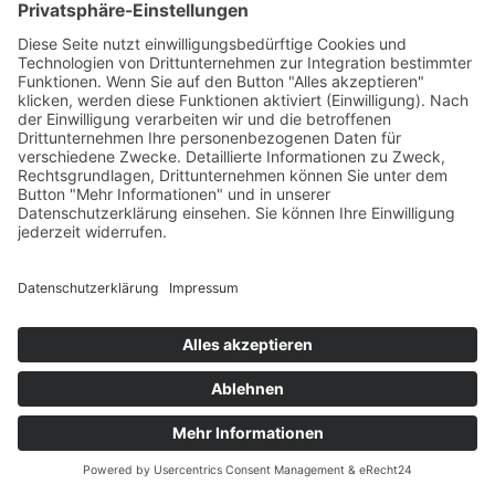
Kehrmaschinen
weiter
English
Französisch
Kontakt
News
Messen
Login