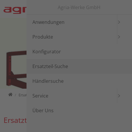
Direkt zur Hauptnavigation springen
Direkt zum Inhalt springen
Agria-Werke GmbH
Anwendungen
Produkte
Konfigurator
Ersatzteil-Suche
Händlersuche
Home
Ersatzteil-Suche
Ersatzteil-Suche
Service
Über Uns
Ersatzteil-Suche