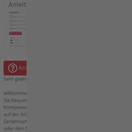
Anleitung
Anleitung starten
Sehr geehrter agria-Kunde,
willkommen in unserer Ersatzteil-Suche. Hier können
Sie bequem Ihre benötigten Ersatzteile und
Komponenten auswählen. Nutzen Sie die Suchfunktion
auf der linken Seite, indem Sie Ihre Artikelnummer,
Seriennummer, Motorennummer oder Tafelnummer
oder den Namen des Bauteils eingeben.