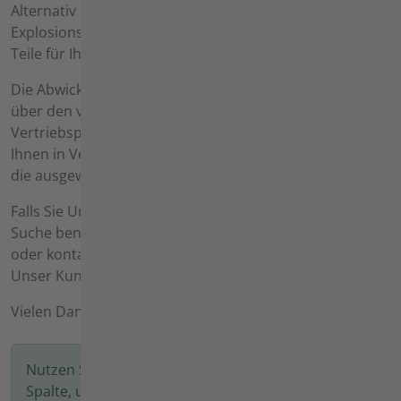
Alternativ können Sie durch unsere detaillierten
Explosionszeichnungen navigieren, um die richtigen
Teile für Ihre Agria-Maschinen zu finden.
Die Abwicklung und der Versand Ihres Auftrags erfolgen
über den von Ihnen ausgewählten agria-
Vertriebspartner. Dieser wird sich anschließend mit
Ihnen in Verbindung setzen und Ihnen ein Angebot für
die ausgewählten Bauteile erstellen.
Falls Sie Unterstützung bei der Nutzung der Ersatzteil-
Suche benötigen, besuchen Sie bitte unsere
Hilfe-Seite
oder kontaktieren Sie uns über das
Kontaktformular
.
Unser Kundenservice steht Ihnen gerne zur Verfügung.
Vielen Dank, dass Sie sich für agria entschieden haben.
Nutzen Sie die Filtermöglichkeiten in der linken
Spalte, um Ihr agria-Produkt zu finden,