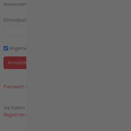
Ansonsten kann das Feld leer bleiben.
Einmalpasswort
Angemeldet bleiben
Passwort vergessen?
Sie haben noch keine Zugangsdaten? Hier geht es zur
Registrierung
.