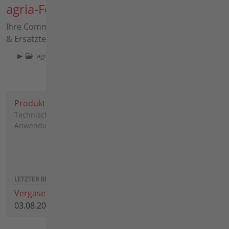
agria-Forum
Ihre Community für Maschinen, Anbaugeräte, Zubehöre
& Ersatzteile
▶
agria-Forum
Produkte
Technische Fragen, Erfahrungen und
Anwendungshinweise
1503
3848
Vergaser für agria 3600
03.08.2026 12:14 von
schmittkg