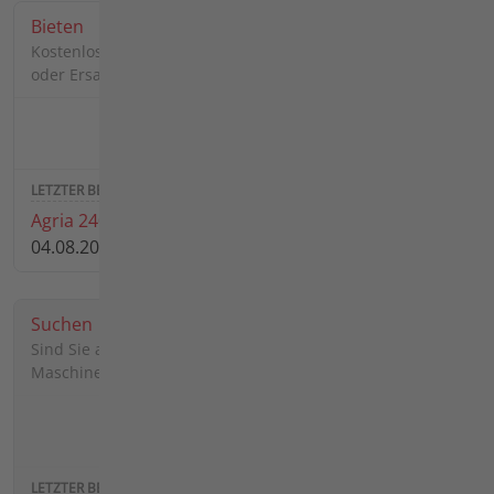
Bieten
Kostenlos gebrauchte Maschinen, Anbaugeräte, Zubehöre
oder Ersatzteile zum Verkauf anbieten.
1692
3586
Agria 2400 mit Anhänger
04.08.2026 17:25 von
Daniel90
Suchen
Sind Sie auf der Suche nach einer bestimmten Agria-
Maschine, einem Anbaugerät, Zubehör oder Ersatzteil?
2770
4570