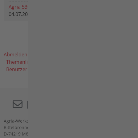
Agria 5300 Nadellager mit Zapfen ausbauen wie?
04.07.2026 15:47 von
schmittkg
Abmelden
Benutzerprofil
Dashboard
Beiträge
Themenliste
Schlagworte
Meldungen
Statistik
Benutzerliste
Nutzungsbedingungen
Agria-Werke GmbH
Bittelbronner Str. 42
D-74219 Möckmühl