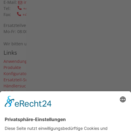
E-Mail:
info(at)agria(dot)de
Tel:
+49 6298 39-0
Fax:
+49 6298 39-111
Ersatzteilverkauf vor Ort:
Mo-Fr: 08:00 - 12:00 Uhr und 13:00 - 16:00 Uhr
Wir bitten um telefonische Anmeldung.
Links
Anwendungen
Produkte
Konfigurator
Ersatzteil-Suche
Händlersuche
F.A.Q.
Downloads
Forum
Händler-Login
Unternehmen
Über uns