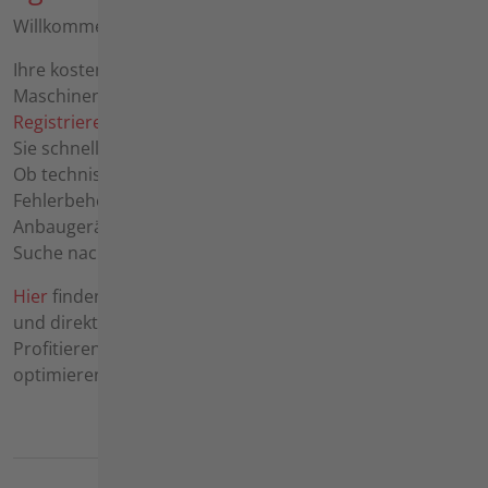
Willkommen im agria-Forum!
Ihre kostenfreie Plattform für alle Fragen rund um agria-
Maschinen.
Registrieren
Sie sich in wenigen Schritten und erhalten
Sie schnellen Support von erfahrenen Anwendern:
Ob technische Fragen zur Wartung und
Fehlerbehebung, der Verkauf gebrauchter Geräte,
Anbaugeräte, Zubehör und Ersatzteile oder die gezielte
Suche nach passenden Komponenten.
Hier
finden Sie wertvolle Tipps, praxisnahe Lösungen
und direkte Kontakte zu Gleichgesinnten.
Profitieren Sie von unserem lebendigen Austausch und
optimieren Sie den Einsatz Ihrer agria-Produkte!