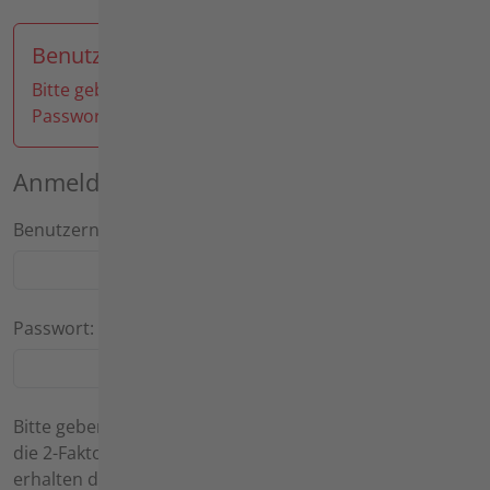
Benutzeranmeldung
Bitte geben Sie Ihren Benutzernamen und Ihr
Passwort ein, um sich an der Website anzumelden.
Anmelden
Benutzername:
Passwort:
Bitte geben Sie hier das Einmalkennwort ein, wenn Sie
die 2-Faktor-Authentifizierung aktiviert haben. Sie
erhalten den Code z. B. über den Google Authenticator.