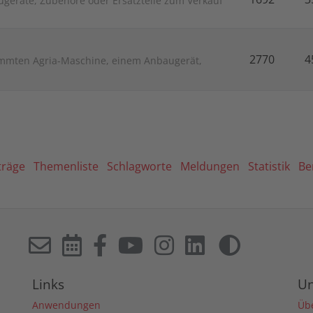
geräte, Zubehöre oder Ersatzteile zum Verkauf
2770
4
timmten Agria-Maschine, einem Anbaugerät,
träge
Themenliste
Schlagworte
Meldungen
Statistik
Be
Links
U
Anwendungen
Üb