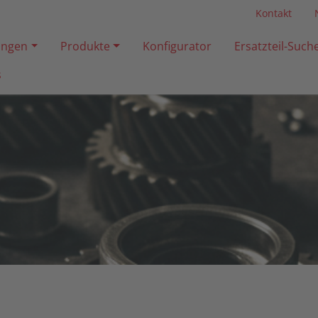
Kontakt
ngen
Produkte
Konfigurator
Ersatzteil-Such
Anwendunge
s
Produkte
Konfigurator
Ersatzteil-Su
Händlersuch
Service
Über Uns