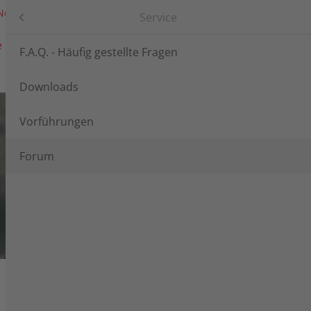
News
Messen
Login
Languages
Agria-Werke GmbH
Service
e
Händlersuche
Service
n
F.A.Q. - Häufig gestellte Fragen
Downloads
Vorführungen
che
Forum
e