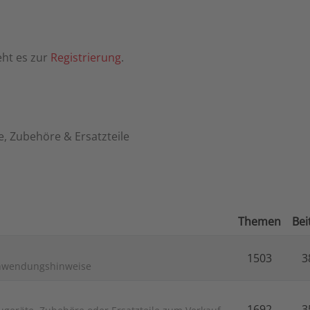
eht es zur
Registrierung
.
, Zubehöre & Ersatzteile
Themen
Bei
1503
3
Anwendungshinweise
1692
3