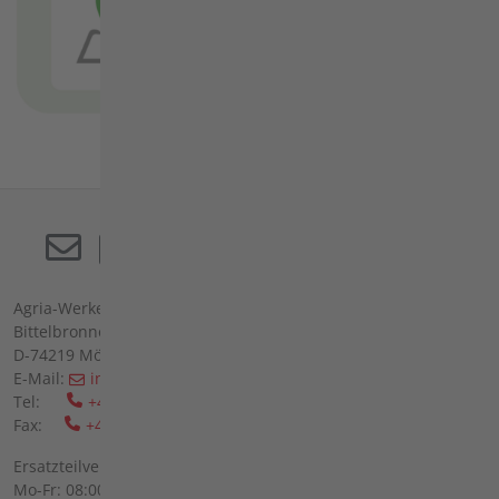
Agria-Werke GmbH
Bittelbronner Str. 42
D-74219 Möckmühl
E-Mail:
info(at)agria(dot)de
Tel:
+49 6298 39-0
Fax:
+49 6298 39-111
Ersatzteilverkauf vor Ort:
Mo-Fr: 08:00 - 12:00 Uhr und 13:00 - 16:00 Uhr