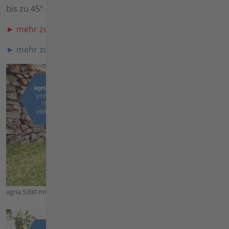
bis zu 45° (100%) gemeistert.
► mehr zum Mäher
► mehr zum elektrischen Mäher
agria 5300 mit Mähbalken