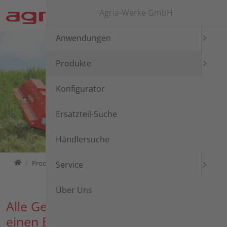
Direkt zur Hauptnavigation springen
Direkt zum Inhalt springen
Zur Unternavigation springen
Agria-Werke GmbH
Anwendungen
Produkte
Konfigurator
Ersatzteil-Suche
Händlersuche
Home
Produkte
Service
Über Uns
Alle Geräte und Maschinen auf
einen Blick