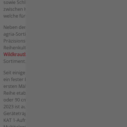
sowie Schlegelmulchern. Unterschieden wird hierbei
zwischen Kombigeräten und Einzweckmaschinen,
welche für die jeweilige Anwendung optimiert sind.
Neben den klassischen
Motorhacken
finden sich im
agria-Sortiment auch Mehrzweckhacken sowie eine
Präzisions-Einradhacke für den Einsatz in der
Reihenkulturpflege. Zusätzlich ergänzen
Wildkrautbürsten
und
Kehrmaschinen
das agria-
Sortiment.
Seit einigen Jahren sind auch
ferngesteuerte Maschinen
ein fester Bestandteil des agria-Sortiments. Neben der
ersten Mähraupe agria 9600 hat sich die agria 9500-
Reihe etabliert. Verschiedene Mähbreiten von 70, 80
oder 90 cm decken die Bedürfnisse der Kunden ab. Seit
2023 ist außerdem der erste voll elektrisch betriebene
Geräteträger, die agria 9700e auf dem Markt. Durch die
KAT 1-Aufnahme ist das Gerät ein ganzjährig nutzbares