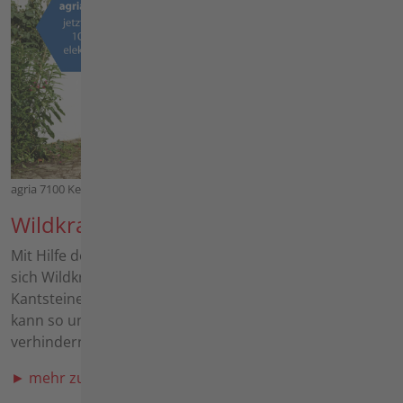
agria 7100 Kehrbürste
Wildkrautbürsten / Kehrmaschinen
Mit Hilfe der mechanischen Wildkrautbeseitigung lassen
sich Wildkräuter auf Pflasterflächen, in Fugen und an
Kantsteinen effektiv entfernen. Ein rechtzeitiger Einsatz
kann so unter Umständen eine teure Pflastersanierung
verhindern.
► mehr zu den Wildkrautbürsten / Kehrmaschinen