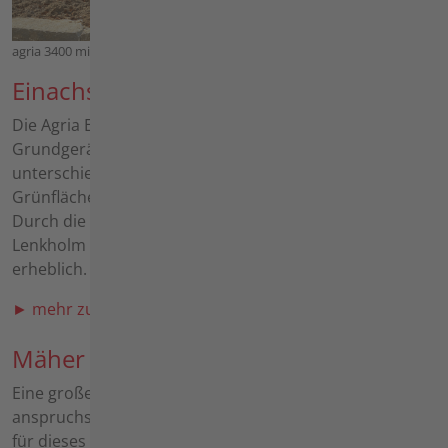
agria 3400 mit Fräse
Einachser
Die Agria Einachser sind wahre Multitalente. Die
Grundgeräte dienen als Trägerfahrzeug für die
unterschiedlichsten Anbaugeräte für die Bereiche
Grünflächenpflege, Bodenbearbeitung und Arealpflege.
Durch die Möglichkeit des um 180° drehbaren
Lenkholm erweitert sich das Anbaugerätespektrum
erheblich.
► mehr zum Einachser
Mäher
Eine große Auswahl von Mähgeräten findet der
anspruchsvolle Anwender im agria-Programm. Speziell
für dieses Umfeld konzipiert, werden Hangneigungen