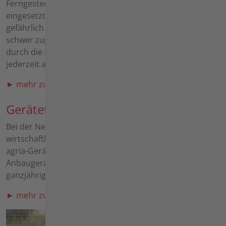
Ferngesteuerte Maschinen können überall dort
eingesetzt werden, wo die Arbeit für Menschen zu
gefährlich oder zu mühsam ist. Egal ob Steilhang,
schwer zugängliche Flächen oder unsicheres Gelände -
durch die Fernsteuerung arbeiten Sie sicher und
jederzeit außerhalb des Gefahrenbereichs.
► mehr zu den Ferngesteuerten Maschinen
Geräteträger
Bei der Neuanschaffung einer Maschine sollte der
wirtschaftliche Einsatz immer im Fokus stehen. An die
agria-Geräteträger können Sie eine große Auswahl an
Anbaugeräten montieren und stellen somit eine
ganzjährig hohe Auslastung der Grundmaschine sicher.
► mehr zu den Geräteträgern