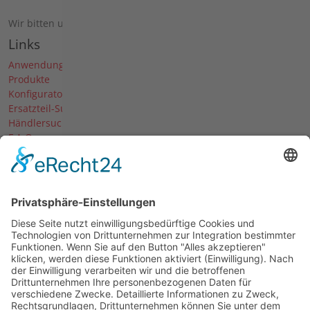
Wir bitten um telefonische Anmeldung.
Links
Anwendungen
Produkte
Konfigurator
Ersatzteil-Suche
Händlersuche
F.A.Q.
Downloads
Forum
Händler-Login
Unternehmen
Über uns
News
Termine & Messen
Karriere
Historie