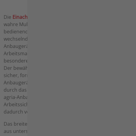
Die
Einachser
und
Geräteträger
im agria-Sortiment sind
wahre Multitalente. Die hochwertigen und einfach zu
bedienenden Trägerfahrzeuge sind auf den Betrieb mit
wechselnden Anbaugeräten abgestimmt. Erst durch die
Anbaugeräte wird ein Trägerfahrzeug zur universellen
Arbeitsmaschine. Hierbei kommt der Schnittstelle eine
besondere Bedeutung zu.
Der bewährte und bekannte agria-Flansch verbindet
sicher, form- und kraftschlüssig Trägerfahrzeug und
Anbaugerät. Das Sortiment eigener Anbaugeräte wird
durch das Angebot unserer Gerätepartner ergänzt.
agria-Anbaugeräte sind hinsichtlich Funktionalität und
Arbeitssicherheit immer einen Schritt voraus und
dadurch vorbildlich.
Das breite Programm von agria-Mähtechnik ergibt sich
aus unterschiedlichen
Balkenmähern
,
Kreiselmähern