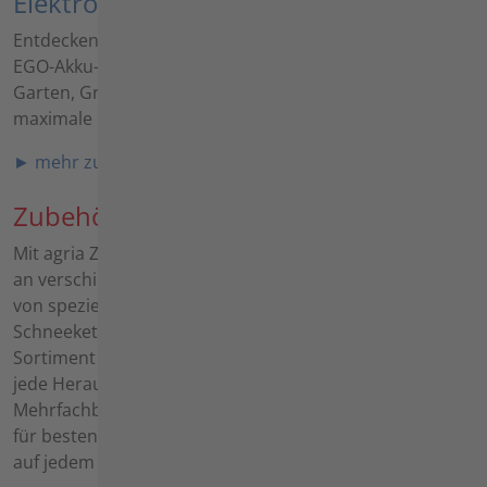
Elektro
Entdecken Sie die neue agria Elektrogeräte-Serie mit
EGO-Akku-System: kraftvoll, leise und emissionsfrei für
Garten, Grünflächen und kommunale Einsätze –
maximale Flexibilität bei minimalem Aufwand.
► mehr zu Elektro
Zubehöre
Mit agria Zubehör lassen sich Grundmaschinen flexibel
an verschiedenste Aufgaben und Gelände anpassen -
von speziellen Bereifungen über Gitterräder bis zu
Schneeketten und Zusatzgewichten bietet das
Sortiment maximale Einsatzsicherheit und Effizienz für
jede Herausforderung. Innovative Lösungen wie
Mehrfachbereifung oder Stachelwalzen sorgen dabei
für besten Halt, Bodenschonung und Leistungsfähigkeit
auf jedem Untergrund.