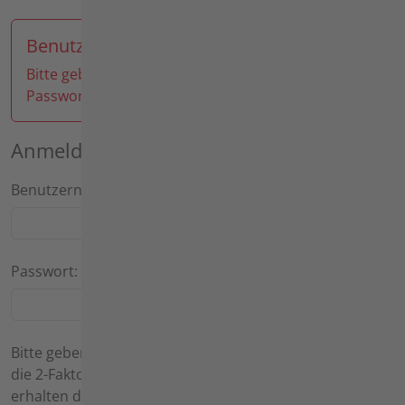
Benutzeranmeldung
Bitte geben Sie Ihren Benutzernamen und Ihr
Passwort ein, um sich an der Website anzumelden.
Anmelden
Benutzername:
Passwort:
Bitte geben Sie hier das Einmalkennwort ein, wenn Sie
die 2-Faktor-Authentifizierung aktiviert haben. Sie
erhalten den Code z. B. über den Google Authenticator.