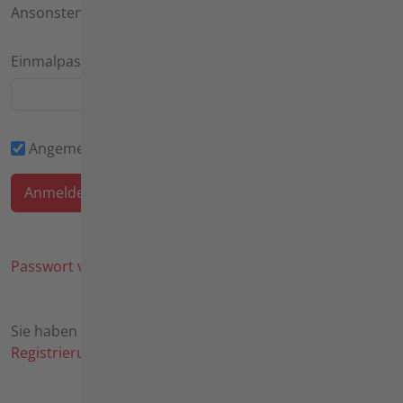
Ansonsten kann das Feld leer bleiben.
Einmalpasswort
Angemeldet bleiben
Passwort vergessen?
Sie haben noch keine Zugangsdaten? Hier geht es zur
Registrierung
.