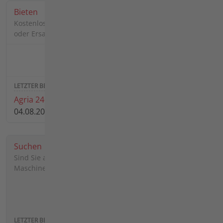
Bieten
Kostenlos gebrauchte Maschinen, Anbaugeräte, Zubehöre
oder Ersatzteile zum Verkauf anbieten.
1692
3586
Agria 2400 mit Anhänger
04.08.2026 17:25 von
Daniel90
Suchen
Sind Sie auf der Suche nach einer bestimmten Agria-
Maschine, einem Anbaugerät, Zubehör oder Ersatzteil?
2770
4570