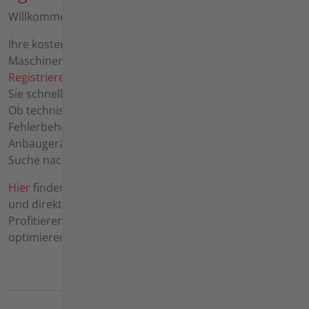
Willkommen im agria-Forum!
Ihre kostenfreie Plattform für alle Fragen rund um agria-
Maschinen.
Registrieren
Sie sich in wenigen Schritten und erhalten
Sie schnellen Support von erfahrenen Anwendern:
Ob technische Fragen zur Wartung und
Fehlerbehebung, der Verkauf gebrauchter Geräte,
Anbaugeräte, Zubehör und Ersatzteile oder die gezielte
Suche nach passenden Komponenten.
Hier
finden Sie wertvolle Tipps, praxisnahe Lösungen
und direkte Kontakte zu Gleichgesinnten.
Profitieren Sie von unserem lebendigen Austausch und
optimieren Sie den Einsatz Ihrer agria-Produkte!