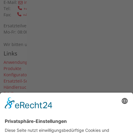
E-Mail:
info(at)agria(dot)de
Tel:
+49 6298 39-0
Fax:
+49 6298 39-111
Ersatzteilverkauf vor Ort:
Mo-Fr: 08:00 - 12:00 Uhr und 13:00 - 16:00 Uhr
Wir bitten um telefonische Anmeldung.
Links
Anwendungen
Produkte
Konfigurator
Ersatzteil-Suche
Händlersuche
F.A.Q.
Downloads
Forum
Händler-Login
Unternehmen
Über uns