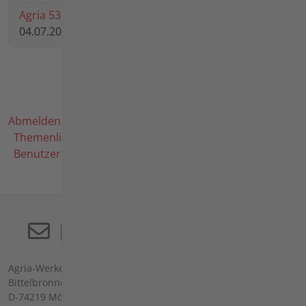
Agria 5300 Nadellager mit Zapfen ausbauen wie?
04.07.2026 15:47 von
schmittkg
Abmelden
Benutzerprofil
Dashboard
Beiträge
Themenliste
Schlagworte
Meldungen
Statistik
Benutzerliste
Nutzungsbedingungen
Agria-Werke GmbH
Bittelbronner Str. 42
D-74219 Möckmühl