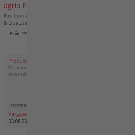
agria-Forum
Ihre Community für Maschinen, Anbaugeräte, Zubehöre
& Ersatzteile
▶
agria-Forum
Produkte
Technische Fragen, Erfahrungen und
Anwendungshinweise
1503
3848
Vergaser für agria 3600
03.08.2026 12:14 von
schmittkg