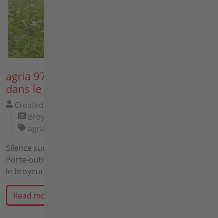
agria 9700e et Müthing MU-FM Vario
dans le test pratique ultime
Created by
Agria-Werke GmbH
04/14/2026
Broyer, agria 9700e
agria 9700e1, Entretien des espaces verts
Silence sur la pente ! Dans cette vidéo, nous testons le
Porte-outils à batterie télécommandé agria 9700e avec
le broyeur Müthing MU-FM Vario.
Read more