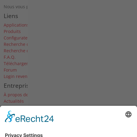
Nous vous prions de vous inscrire par téléphone.
Liens
Applications
Produits
Configurateur
Recherche de pièces de rechange
Recherche de revendeurs
F.A.Q.
Téléchargements
Forum
Login revendeur
Entreprise
À propos de nous
Actualités
Dates & Salons
Carrière
Historique