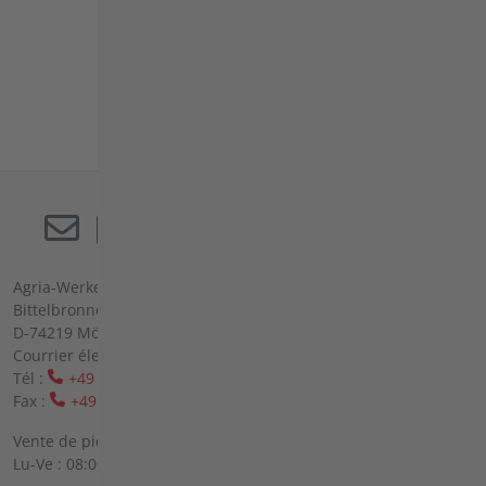
1
2
3
…
next
Agria-Werke GmbH (société à responsabilité limitée)
Bittelbronner Str. 42
D-74219 Möckmühl
Courrier électronique :
info(at)agria(dot)de
Tél :
+49 6298 39-0
Fax :
+49 6298 39-111
Vente de pièces de rechange sur place :
Lu-Ve : 08:00 - 12:00 heures et 13:00 - 16:00 heures