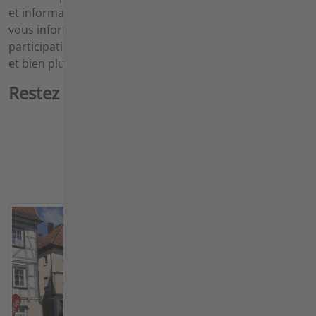
et informations concernant Agria-Werke GmbH. Nous
vous informons sur les nouveaux produits, les
participations aux salons, les nouvelles de l'entreprise
et bien plus encore.
Restez à jour et informé !
1
2
3
…
next