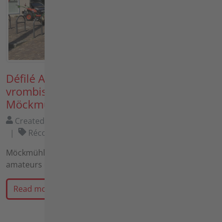
Défilé Agria 2026 : un soleil radieux et le
vrombissement des moteurs à
Möckmühl
Created by
Agria-Werke GmbH
06/26/2026
Récompenses, Nouvelles & Actualités
Möckmühl, le haut lieu incontournable pour les
amateurs de matériel agricole historique Agria.
Read more