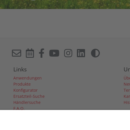
Links
U
Anwendungen
Üb
Produkte
Ne
Konfigurator
Te
Ersatzteil-Suche
Kar
Händlersuche
His
F.A.Q.
Downloads
Forum
Händler-Login