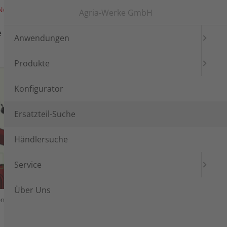
News
Messen
Login
Languages
Agria-Werke GmbH
e
Händlersuche
Service
Anwendungen
Produkte
Konfigurator
Ersatzteil-Suche
Händlersuche
Service
Über Uns
enzial, Trockenscheibenkuppl.
Räder