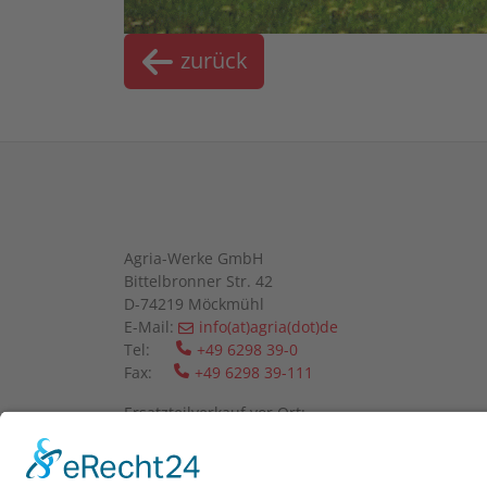
zurück
Agria-Werke GmbH
Bittelbronner Str. 42
D-74219 Möckmühl
E-Mail:
info(at)agria(dot)de
Tel:
+49 6298 39-0
Fax:
+49 6298 39-111
Ersatzteilverkauf vor Ort:
Mo-Fr: 08:00 - 12:00 Uhr und 13:00 - 16:00 Uhr
Wir bitten um telefonische Anmeldung.