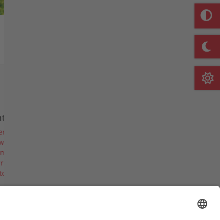
Merkliste
nternehmen
er uns
ws
rmine & Messen
riere
torie