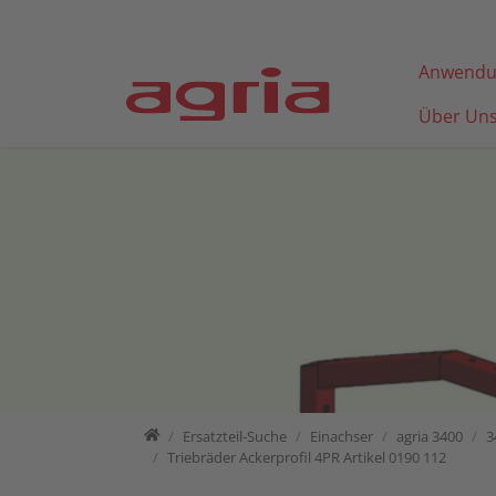
Direkt zur Hauptnavigation springen
Direkt zum Inhalt springen
Anwendu
Über Un
Home
Ersatzteil-Suche
Ersatzteil-Suche
Einachser
agria 3400
3
Triebräder Ackerprofil 4PR Artikel 0190 112