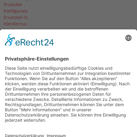
Produkte
Konfigurator
Ersatzteil-Suche
Händlersuche
F.A.Q.
Downloads
Forum
Händler-Login
Unternehmen
Über uns
News
Termine & Messen
Karriere
Historie