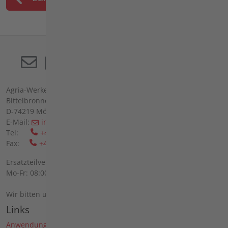
Agria-Werke GmbH
Bittelbronner Str. 42
D-74219 Möckmühl
E-Mail:
info(at)agria(dot)de
Tel:
+49 6298 39-0
Fax:
+49 6298 39-111
Ersatzteilverkauf vor Ort:
Mo-Fr: 08:00 - 12:00 Uhr und 13:00 - 16:00 Uhr
Wir bitten um telefonische Anmeldung.
Links
Anwendungen