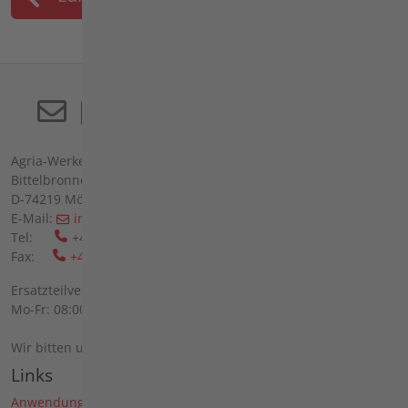
Agria-Werke GmbH
Bittelbronner Str. 42
D-74219 Möckmühl
E-Mail:
info(at)agria(dot)de
Tel:
+49 6298 39-0
Fax:
+49 6298 39-111
Ersatzteilverkauf vor Ort:
Mo-Fr: 08:00 - 12:00 Uhr und 13:00 - 16:00 Uhr
Wir bitten um telefonische Anmeldung.
Links
Anwendungen