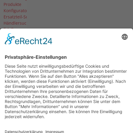
Produkte
Konfigurator
Ersatzteil-Suche
Händlersuche
F.A.Q.
Downloads
Forum
Händler-Login
Unternehmen
Über uns
News
Termine & Messen
Karriere
Historie