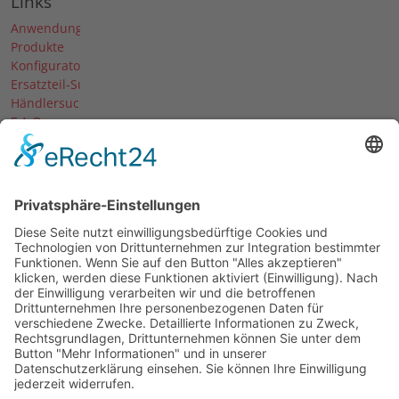
Links
Anwendungen
Produkte
Konfigurator
Ersatzteil-Suche
Händlersuche
F.A.Q.
Downloads
Forum
Händler-Login
Unternehmen
Über uns
News
Termine & Messen
Karriere
Historie