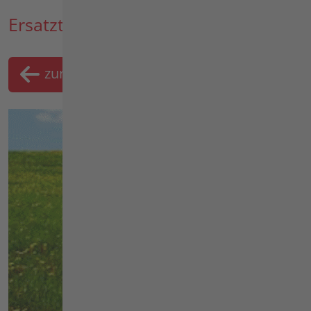
Ersatzteil-Suche
zurück
Merklist