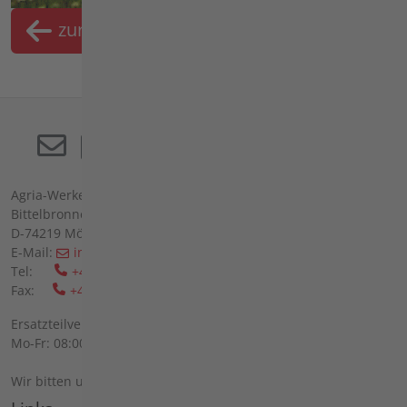
zurück
Merkliste
Agria-Werke GmbH
Bittelbronner Str. 42
D-74219 Möckmühl
E-Mail:
info(at)agria(dot)de
Tel:
+49 6298 39-0
Fax:
+49 6298 39-111
Ersatzteilverkauf vor Ort:
Mo-Fr: 08:00 - 12:00 Uhr und 13:00 - 16:00 Uhr
Wir bitten um telefonische Anmeldung.